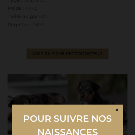
Type :
BULLY XL
Poids :
48kg
Taille au garrot :
Registre :
ABKC
VOIR SA FICHE REPRODUCTEUR
×
POUR SUIVRE NOS
NAISSANCES